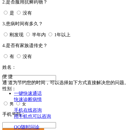
2.是否服用抗癣药物？
是
没有
3.患病时间有多久？
刚发现
半年内
1年以上
4.是否有家族遗传史？
有
没有
姓名：
便 捷
通 道
为节约您的时间，可以选择如下方式直接解决您的问题。
性别：
一键快速通话
快速诊断病情
男
女
手机在线咨询
手机号码：
用手机也可以咨询
QQ随时问诊