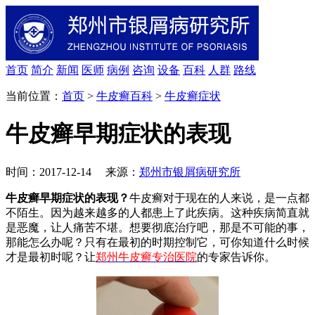
首页
简介
新闻
医师
病例
咨询
设备
百科
人群
路线
当前位置：
首页
>
牛皮癣百科
>
牛皮癣症状
牛皮癣早期症状的表现
时间：2017-12-14 来源：
郑州市银屑病研究所
牛皮癣早期症状的表现？
牛皮癣对于现在的人来说，是一点都
不陌生。因为越来越多的人都患上了此疾病。这种疾病简直就
是恶魔，让人痛苦不堪。想要彻底治疗吧，那是不可能的事，
那能怎么办呢？只有在最初的时期控制它，可你知道什么时候
才是最初时呢？让
郑州牛皮癣专治医院
的专家告诉你。