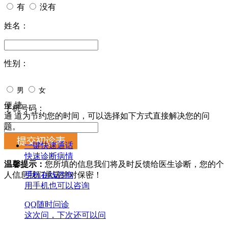
有
没有
姓名：
性别：
男
女
便 捷
手机号码：
通 道
为节约您的时间，可以选择如下方式直接解决您的问
题。
一键快速通话
快速诊断病情
温馨提示：
您所填的信息我们将及时反馈给医生诊断，您的个
人信息我们承诺绝对保密！
手机在线咨询
用手机也可以咨询
QQ随时问诊
这次问，下次还可以问