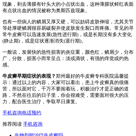
现象，剥去薄膜有针头大的小点状出血，这种薄膜状鲜红表面
有点状出血的情况被称为奥斯匹兹现象。
也有一些病人的鳞屑又厚又硬，可以妨碍皮肤伸缩，尤其关节
等处厚硬鳞屑很容易破裂并使皮肤发生裂口而疼痛。常见的寻
常牛皮癣可以迅速发展(急性进行期)，或是长期没有多大变化
(静止期)，或是症状逐渐消失(退行期)。
一般说，发展快的急性损害的炎症重，颜色红，鳞屑少，分布
广，分散，损害小而常呈点：淡或滴状，有强的痒觉或灼热
感。
牛皮癣早期症状的表现？
郑州最好的牛皮癣专科医院温馨提
示：通过以上的内容，大家可以看出，患上牛皮癣真的很痛
苦，所以面对它，千万不要闹着玩，积极治疗才是正确的道
路，不然在往后的日子里，你会很难受，需要面对很大的压
力，配合医生治疗，争取早日康复。
手机咨询
电话预约
推荐阅读
手机咨询
生物剂能治疗牛皮癣吗