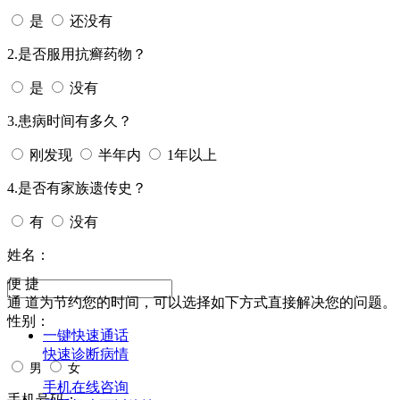
是
还没有
2.是否服用抗癣药物？
是
没有
3.患病时间有多久？
刚发现
半年内
1年以上
4.是否有家族遗传史？
有
没有
姓名：
便 捷
通 道
为节约您的时间，可以选择如下方式直接解决您的问题。
性别：
一键快速通话
快速诊断病情
男
女
手机在线咨询
手机号码：