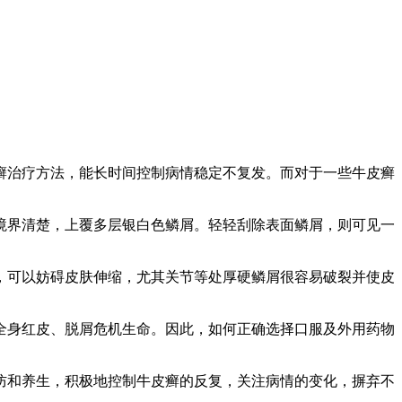
癣治疗方法，能长时间控制病情稳定不复发。而对于一些牛皮癣
境界清楚，上覆多层银白色鳞屑。轻轻刮除表面鳞屑，则可见一
，可以妨碍皮肤伸缩，尤其关节等处厚硬鳞屑很容易破裂并使皮
全身红皮、脱屑危机生命。因此，如何正确选择口服及外用药物
防和养生，积极地控制牛皮癣的反复，关注病情的变化，摒弃不