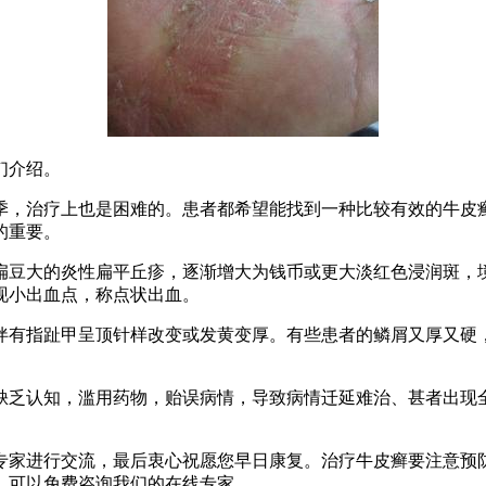
们介绍。
季，治疗上也是困难的。患者都希望能找到一种比较有效的牛皮
的重要。
扁豆大的炎性扁平丘疹，逐渐增大为钱币或更大淡红色浸润斑，
现小出血点，称点状出血。
伴有指趾甲呈顶针样改变或发黄变厚。有些患者的鳞屑又厚又硬
缺乏认知，滥用药物，贻误病情，导致病情迁延难治、甚者出现
专家进行交流，最后衷心祝愿您早日康复。治疗牛皮癣要注意预
，可以免费咨询我们的在线专家。