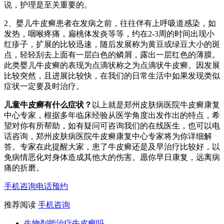
说，护理是至关重要的。
2、婴儿牛皮癣患者在发病之前，往往伴有上呼吸道感染，如
发热，咽喉疼痛，扁桃体发炎等等，约在2-3周的时间出现小
红疹子，扩展的比较迅速，随后发展称为黄豆或绿豆大小的斑
点，轻轻刮去上面有一层白色的鳞屑，露出一层红色的薄膜。
此类婴儿牛皮癣的表现为点滴状称之为点滴状牛皮癣。因发展
比较突然，且进展比较快，在我们的日常生活中如果发现类似
症状一定要及时治疗。
儿童牛皮癣有什么症状？
以上就是郑州皮肤病医院牛皮癣康复
中心专家，根据多年临床经验从医学角度出发作出的特点，希
望对你有所帮助，如有疑问可咨询我们的在线医生，也可以电
话咨询，郑州皮肤病医院牛皮癣康复中心专家将为你详细解
答。专家在此提醒大家，患了牛皮癣还是及早治疗比较好，以
免病情恶化对身体造成其他大的伤害。愿你早日康复，远离病
痛的折磨。
手机咨询
电话预约
推荐阅读
手机咨询
生物剂能治疗牛皮癣吗