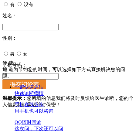
有
没有
姓名：
性别：
男
女
便 捷
手机号码：
通 道
为节约您的时间，可以选择如下方式直接解决您的问
题。
一键快速通话
快速诊断病情
温馨提示：
您所填的信息我们将及时反馈给医生诊断，您的个
人信息我们承诺绝对保密！
手机在线咨询
用手机也可以咨询
QQ随时问诊
这次问，下次还可以问