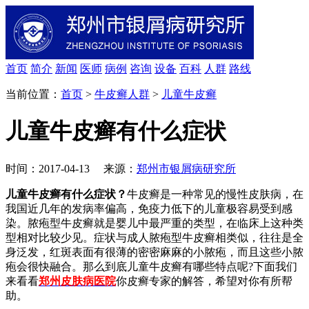
首页
简介
新闻
医师
病例
咨询
设备
百科
人群
路线
当前位置：
首页
>
牛皮癣人群
>
儿童牛皮癣
儿童牛皮癣有什么症状
时间：2017-04-13 来源：
郑州市银屑病研究所
儿童牛皮癣有什么症状？
牛皮癣是一种常见的慢性皮肤病，在
我国近几年的发病率偏高，免疫力低下的儿童极容易受到感
染。脓疱型牛皮癣就是婴儿中最严重的类型，在临床上这种类
型相对比较少见。症状与成人脓疱型牛皮癣相类似，往往是全
身泛发，红斑表面有很薄的密密麻麻的小脓疱，而且这些小脓
疱会很快融合。那么到底儿童牛皮癣有哪些特点呢?下面我们
来看看
郑州皮肤病医院
你皮癣专家的解答，希望对你有所帮
助。