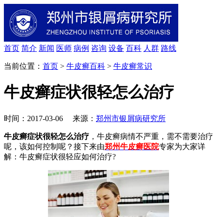
首页
简介
新闻
医师
病例
咨询
设备
百科
人群
路线
当前位置：
首页
>
牛皮癣百科
>
牛皮癣常识
牛皮癣症状很轻怎么治疗
时间：2017-03-06 来源：
郑州市银屑病研究所
牛皮癣症状很轻怎么治疗
，牛皮癣病情不严重，需不需要治疗
呢，该如何控制呢？接下来由
郑州牛皮癣医院
专家为大家详
解：牛皮癣症状很轻应如何治疗?