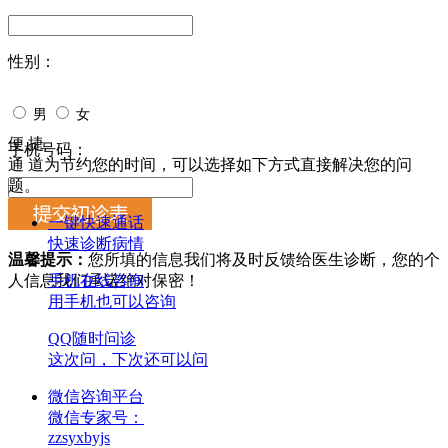
性别：
男
女
便 捷
手机号码：
通 道
为节约您的时间，可以选择如下方式直接解决您的问
题。
一键快速通话
快速诊断病情
温馨提示：
您所填的信息我们将及时反馈给医生诊断，您的个
人信息我们承诺绝对保密！
手机在线咨询
用手机也可以咨询
QQ随时问诊
这次问，下次还可以问
微信咨询平台
微信专家号：
zzsyxbyjs