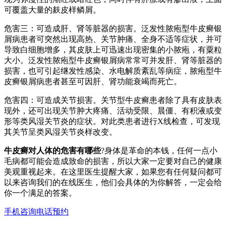
可覆盖大量的麸皮样鳞屑。
危害三：可造成肝、肾等脏器的损害。泛发性脓疱型牛皮癣银
屑病患者可突然出现高热、关节肿痛、全身不适等症状，并可
导致白细胞增多，其皮肤上可迅速出现密集的小脓疱，有粟粒
大小。泛发性脓疱型牛皮癣银屑病常常可并发肝、肾等脏器的
损害，也可引起继发性感染、水电解质紊乱等病症，脓疱型牛
皮癣银屑病患者甚至可因肝、肾功能衰竭而死亡。
危害四：可造成关节损害。关节型牛皮癣患者除了具有皮肤表
现外，还可出现关节肿大疼痛、活动受限、晨僵、有积液或变
形等类风湿关节炎的症状。对此类患者进行X线检查，可发现
其关节呈类风湿关节炎样改变。
牛皮癣对人体的危害有哪些
?身体是革命的本钱，任何一点小
毛病都可能会造成致命的损害，所以大家一定要对自己的健康
美观重视起来。在这里医生提醒大家，如果您有任何疑问都可
以来咨询我们的在线医生，他们会具体的为你解答，一定会给
你一个满足的答案。
手机咨询
电话预约