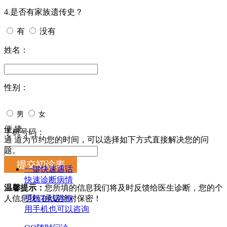
4.是否有家族遗传史？
有
没有
姓名：
性别：
男
女
便 捷
手机号码：
通 道
为节约您的时间，可以选择如下方式直接解决您的问
题。
一键快速通话
快速诊断病情
温馨提示：
您所填的信息我们将及时反馈给医生诊断，您的个
人信息我们承诺绝对保密！
手机在线咨询
用手机也可以咨询