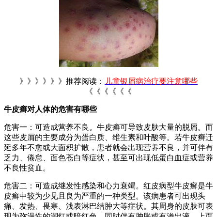
》》》》》》推荐阅读：
儿童银屑病治疗要注意哪些
《《《《《《
牛皮癣对人体的危害有哪些
危害一：可造成营养不良。牛皮癣可导致皮肤大量的脱屑。而
这些皮屑的主要成分为蛋白质、维生素和叶酸等。若牛皮癣迁
延多年不愈或大面积扩散，患者就会出现营养不良，并可伴有
乏力、倦怠、面色苍白等症状，甚至可出现低蛋白血症或营养
不良性贫血。
危害二：可造成继发性感染和心力衰竭。红皮病型牛皮癣是牛
皮癣中较为少见且良为严重的一种类型。该病患者可出现头
痛、发热、畏寒、浅表淋巴结肿大等症状。其周身的皮肤可表
现为弥漫性的潮红或暗红色，同时伴有肿胀或有渗出液，上面