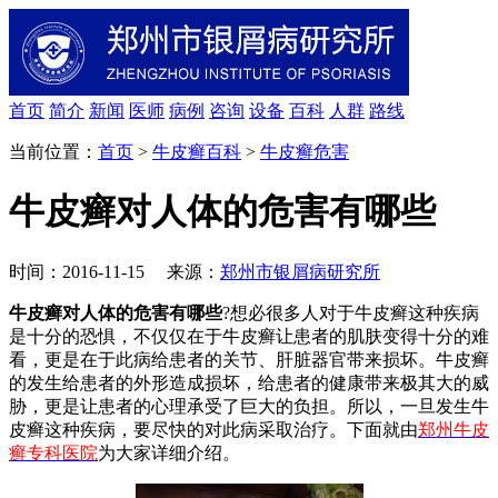
首页
简介
新闻
医师
病例
咨询
设备
百科
人群
路线
当前位置：
首页
>
牛皮癣百科
>
牛皮癣危害
牛皮癣对人体的危害有哪些
时间：2016-11-15 来源：
郑州市银屑病研究所
牛皮癣对人体的危害有哪些
?想必很多人对于牛皮癣这种疾病
是十分的恐惧，不仅仅在于牛皮癣让患者的肌肤变得十分的难
看，更是在于此病给患者的关节、肝脏器官带来损坏。牛皮癣
的发生给患者的外形造成损坏，给患者的健康带来极其大的威
胁，更是让患者的心理承受了巨大的负担。所以，一旦发生牛
皮癣这种疾病，要尽快的对此病采取治疗。下面就由
郑州牛皮
癣专科医院
为大家详细介绍。