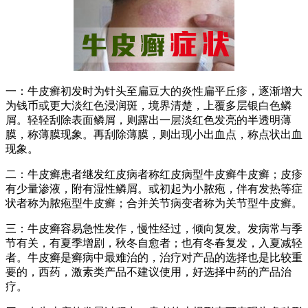
一：牛皮癣初发时为针头至扁豆大的炎性扁平丘疹，逐渐增大
为钱币或更大淡红色浸润斑，境界清楚，上覆多层银白色鳞
屑。轻轻刮除表面鳞屑，则露出一层淡红色发亮的半透明薄
膜，称薄膜现象。再刮除薄膜，则出现小出血点，称点状出血
现象。
二：牛皮癣患者继发红皮病者称红皮病型牛皮癣牛皮癣；皮疹
有少量渗液，附有湿性鳞屑。或初起为小脓疱，伴有发热等症
状者称为脓疱型牛皮癣；合并关节病变者称为关节型牛皮癣。
三：牛皮癣容易急性发作，慢性经过，倾向复发。发病常与季
节有关，有夏季增剧，秋冬自愈者；也有冬春复发，入夏减轻
者。牛皮癣是癣病中最难治的，治疗对产品的选择也是比较重
要的，西药，激素类产品不建议使用，好选择中药的产品治
疗。