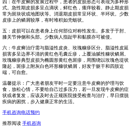
四：在牛皮癣的发展过程中，患者的皮损形态可表现为多种形
式。急性期皮损多呈点滴状，鲜红色，瘙痒较着。静止期皮损
常为斑块状或地图状等。消退期皮损常呈环状、半环状。少数
皮疹上的鳞屑较厚，有时堆积如壳蛎状。
五：皮损可以在患者身上任何部位对称性发生。多发于于肘、
膝关节伸侧和头部。少数病人指趾甲和黏膜亦可被侵。
六：牛皮癣治疗需与脂溢性皮炎、玫瑰糠疹区分。脂溢性皮延
损害多呈边界不清的黄红色毛囊丘疹，上覆油腻性糠状鳞屑。
玫瑰糠疹典型皮损为椭圆形黄红色斑疹，周围绕以玫瑰色堤状
隆起，斑疹上附灰白色环形糠状鳞屑，好发于躯干和四肢近
端，可自愈。
温馨提示：广大患者朋友平时一定要注意牛皮癣的护理与饮
食，放松心情，不要给自己过多压力，若一旦发现牛皮癣的症
状或者复发，应该及时去正规医院接受检查与治疗，早日摆脱
疾病的困扰，步入健康正常的生活。
手机咨询
电话预约
推荐阅读
手机咨询