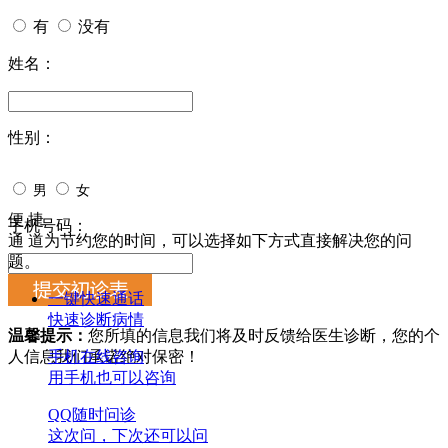
有
没有
姓名：
性别：
男
女
便 捷
手机号码：
通 道
为节约您的时间，可以选择如下方式直接解决您的问
题。
一键快速通话
快速诊断病情
温馨提示：
您所填的信息我们将及时反馈给医生诊断，您的个
人信息我们承诺绝对保密！
手机在线咨询
用手机也可以咨询
QQ随时问诊
这次问，下次还可以问