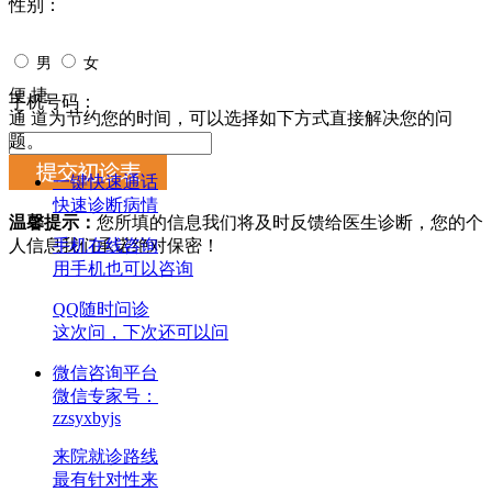
性别：
男
女
便 捷
手机号码：
通 道
为节约您的时间，可以选择如下方式直接解决您的问
题。
一键快速通话
快速诊断病情
温馨提示：
您所填的信息我们将及时反馈给医生诊断，您的个
人信息我们承诺绝对保密！
手机在线咨询
用手机也可以咨询
QQ随时问诊
这次问，下次还可以问
微信咨询平台
微信专家号：
zzsyxbyjs
来院就诊路线
最有针对性来