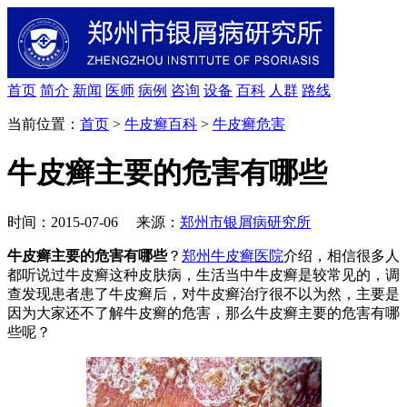
首页
简介
新闻
医师
病例
咨询
设备
百科
人群
路线
当前位置：
首页
>
牛皮癣百科
>
牛皮癣危害
牛皮癣主要的危害有哪些
时间：2015-07-06 来源：
郑州市银屑病研究所
牛皮癣主要的危害有哪些
？
郑州牛皮癣医院
介绍，相信很多人
都听说过牛皮癣这种皮肤病，生活当中牛皮癣是较常见的，调
查发现患者患了牛皮癣后，对牛皮癣治疗很不以为然，主要是
因为大家还不了解牛皮癣的危害，那么牛皮癣主要的危害有哪
些呢？