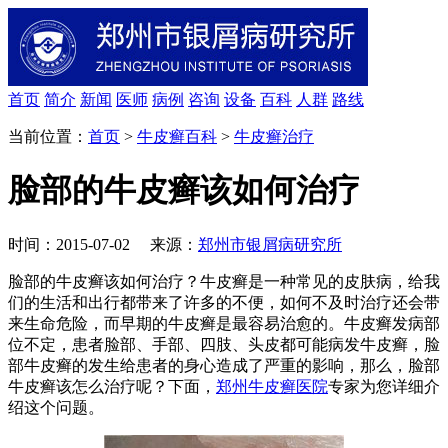
首页
简介
新闻
医师
病例
咨询
设备
百科
人群
路线
当前位置：
首页
>
牛皮癣百科
>
牛皮癣治疗
脸部的牛皮癣该如何治疗
时间：2015-07-02 来源：
郑州市银屑病研究所
脸部的牛皮癣该如何治疗？牛皮癣是一种常见的皮肤病，给我
们的生活和出行都带来了许多的不便，如何不及时治疗还会带
来生命危险，而早期的牛皮癣是最容易治愈的。牛皮癣发病部
位不定，患者脸部、手部、四肢、头皮都可能病发牛皮癣，脸
部牛皮癣的发生给患者的身心造成了严重的影响，那么，脸部
牛皮癣该怎么治疗呢？下面，
郑州牛皮癣医院
专家为您详细介
绍这个问题。