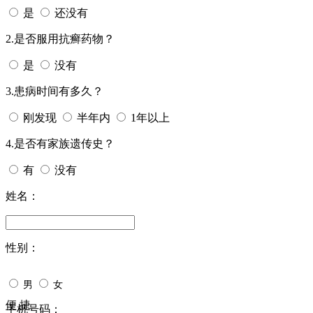
是
还没有
2.是否服用抗癣药物？
是
没有
3.患病时间有多久？
刚发现
半年内
1年以上
4.是否有家族遗传史？
有
没有
姓名：
性别：
男
女
便 捷
手机号码：