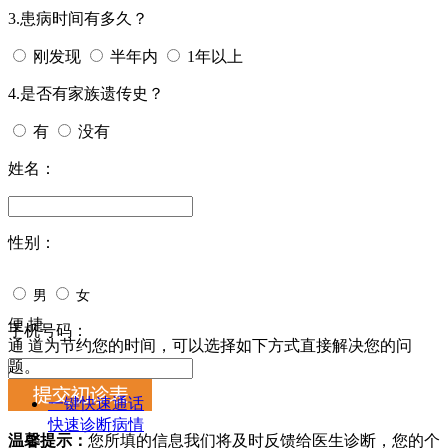
3.患病时间有多久？
刚发现
半年内
1年以上
4.是否有家族遗传史？
有
没有
姓名：
性别：
男
女
便 捷
手机号码：
通 道
为节约您的时间，可以选择如下方式直接解决您的问
题。
一键快速通话
快速诊断病情
温馨提示：
您所填的信息我们将及时反馈给医生诊断，您的个