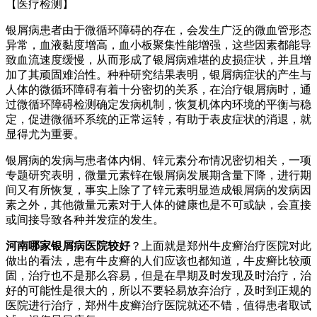
【医疗检测】
银屑病患者由于微循环障碍的存在，会发生广泛的微血管形态
异常，血液黏度增高，血小板聚集性能增强，这些因素都能导
致血流速度缓慢，从而形成了银屑病难堪的皮损症状，并且增
加了其顽固难治性。种种研究结果表明，银屑病症状的产生与
人体的微循环障碍有着十分密切的关系，在治疗银屑病时，通
过微循环障碍检测确定发病机制，恢复机体内环境的平衡与稳
定，促进微循环系统的正常运转，有助于表皮症状的消退，就
显得尤为重要。
银屑病的发病与患者体内铜、锌元素分布情况密切相关，一项
专题研究表明，微量元素锌在银屑病发展期含量下降，进行期
间又有所恢复，事实上除了了锌元素明显造成银屑病的发病因
素之外，其他微量元素对于人体的健康也是不可或缺，会直接
或间接导致各种并发症的发生。
河南哪家银屑病医院较好
？上面就是郑州牛皮癣治疗医院对此
做出的看法，患有牛皮癣的人们应该也都知道，牛皮癣比较顽
固，治疗也不是那么容易，但是在早期及时发现及时治疗，治
好的可能性是很大的，所以不要轻易放弃治疗，及时到正规的
医院进行治疗，郑州牛皮癣治疗医院就还不错，值得患者取试