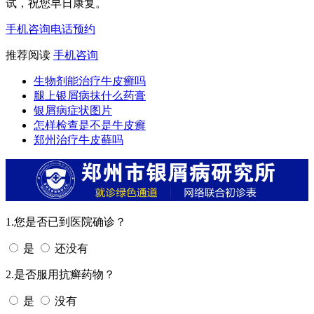
试，祝您早日康复。
手机咨询
电话预约
推荐阅读
手机咨询
生物剂能治疗牛皮癣吗
腿上银屑病抹什么药膏
银屑病症状图片
怎样检查是不是牛皮癣
郑州治疗牛皮藓吗
1.您是否已到医院确诊？
是
还没有
2.是否服用抗癣药物？
是
没有