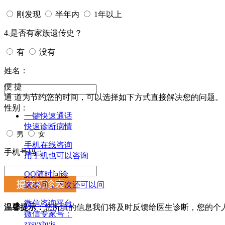
刚发现
半年内
1年以上
4.是否有家族遗传史？
有
没有
姓名：
便 捷
通 道
为节约您的时间，可以选择如下方式直接解决您的问题。
性别：
一键快速通话
快速诊断病情
男
女
手机在线咨询
手机号码：
用手机也可以咨询
QQ随时问诊
这次问，下次还可以问
微信咨询平台
温馨提示：
您所填的信息我们将及时反馈给医生诊断，您的个
微信专家号：
zzsyxbyjs