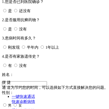
1.您是否已到医院确诊？
是
还没有
2.是否服用抗癣药物？
是
没有
3.患病时间有多久？
刚发现
半年内
1年以上
4.是否有家族遗传史？
有
没有
姓名：
便 捷
通 道
为节约您的时间，可以选择如下方式直接解决您的问题。
性别：
一键快速通话
快速诊断病情
男
女