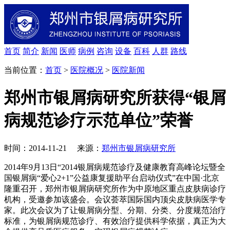
首页
简介
新闻
医师
病例
咨询
设备
百科
人群
路线
当前位置：
首页
>
医院概况
>
医院新闻
郑州市银屑病研究所获得“银屑
病规范诊疗示范单位”荣誉
时间：2014-11-21 来源：
郑州市银屑病研究所
2014年9月13日“2014银屑病规范诊疗及健康教育高峰论坛暨全
国银屑病“爱心2+1”公益康复援助平台启动仪式”在中国·北京
隆重召开，郑州市银屑病研究所作为中原地区重点皮肤病诊疗
机构，受邀参加该盛会。会议荟萃国际国内顶尖皮肤病医学专
家。此次会议为了让银屑病分型、分期、分类、分度规范治疗
标准，为银屑病规范诊疗、有效治疗提供科学依据，真正为大