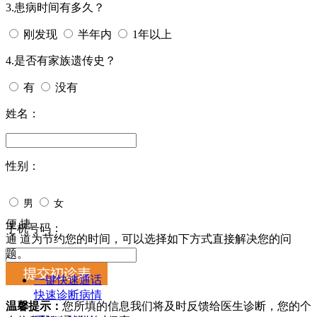
3.患病时间有多久？
刚发现
半年内
1年以上
4.是否有家族遗传史？
有
没有
姓名：
性别：
男
女
便 捷
手机号码：
通 道
为节约您的时间，可以选择如下方式直接解决您的问
题。
一键快速通话
快速诊断病情
温馨提示：
您所填的信息我们将及时反馈给医生诊断，您的个